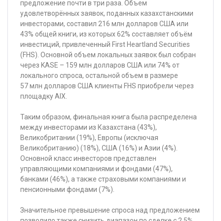
предложение почти в три раза. Объем
удовлетворённых заявок, поданных казахстанскими
инвесторами, составил 216 млн долларов США или
43% общей книги, из которых 62% составляет объём
инвестиций, привлеченный First Heartland Securities
(FHS). Основной объем локальных заявок был собран
через KASE – 159 млн долларов США или 74% от
локального спроса, остальной объем в размере
57 млн долларов США клиенты FHS приобрели через
площадку AIX.
Таким образом, финальная книга была распределена
между инвесторами из Казахстана (43%),
Великобритании (19%), Европы (исключая
Великобританию) (18%), США (16%) и Азии (4%).
Основной класс инвесторов представлен
управляющими компаниями и фондами (47%),
банками (46%), а также страховыми компаниями и
пенсионными фондами (7%).
Значительное превышение спроса над предложением
позволило также снизить диапазон по сделке с 2,5%