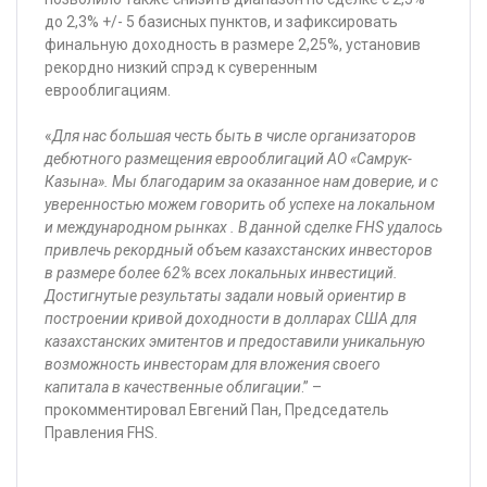
до 2,3% +/- 5 базисных пунктов, и зафиксировать
финальную доходность в размере 2,25%, установив
рекордно низкий спрэд к суверенным
еврооблигациям.
«
Для нас большая честь быть в числе организаторов
дебютного размещения еврооблигаций АО «Самрук-
Казына». Мы благодарим за оказанное нам доверие
,
и с
уверенностью можем говорить об успехе на локальном
и международном рынках
.
В данной сделке
FHS
удалось
привлечь рекордный объем казахстанских инвесторов
в размере более 62% всех локальных инвестиций.
Достигнутые результаты задали новый ориентир
в
построении кривой доходности в долларах США для
казахстанских эмитентов
и предоставили уникальную
возможность инвесторам для вложения своего
капитала в качественные облигации
.” –
прокомментировал Евгений Пан, Председатель
Правления FHS.