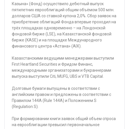
Казына» (Фонд) осуществило дебютный выпуск
пятилетних еврооблигаций общим объёмом 500 млн.
долларов США со ставкой купона 2,0%. Сбор заявок на
приобретение облигаций Фонда впервые проходил на
трёх площадках одновременно – на Лондонской
фондовой бирже (LSE), на Казахстанской фондовой
бирже (KASE) и на площадке Международного
финансового центра «Астана» (AIX).
Казахстанскими ведущими менеджерами выступили
First Heartland Securities и Фридом Финанс,
международными организаторами и букраннерами
выпуска выступили Citi, MUFG, UBS и VTB Capital.
Долговые бумаги выпущены в соответствии с
английским правом и предложены в соответствии с
Правилом 144А (Rule 144A) и Положением S
(Regulation S).
При формировании книги заявок общий объем спроса
на еврооблигации превысил первоначальное