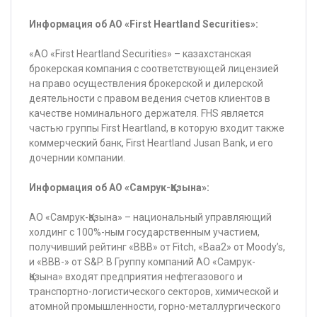
Информация об АО «First Heartland Securities»:
«АО «First Heartland Securities» – казахстанская
брокерская компания с соответствующей лицензией
на право осуществления брокерской и дилерской
деятельности с правом ведения счетов клиентов в
качестве номинального держателя. FHS является
частью группы First Heartland, в которую входит также
коммерческий банк, First Heartland Jusan Bank, и его
дочернии компании.
Информация об АО «Самрук-Қазына»:
АО «Самрук-Қазына» – национальный управляющий
холдинг с 100%-ным государственным участием,
получивший рейтинг «BBB» от Fitch, «Baa2» от Moody’s,
и «ВВВ-» от S&P. В Группу компаний АО «Самрук-
Қазына» входят предприятия нефтегазового и
транспортно-логистического секторов, химической и
атомной промышленности, горно-металлургического